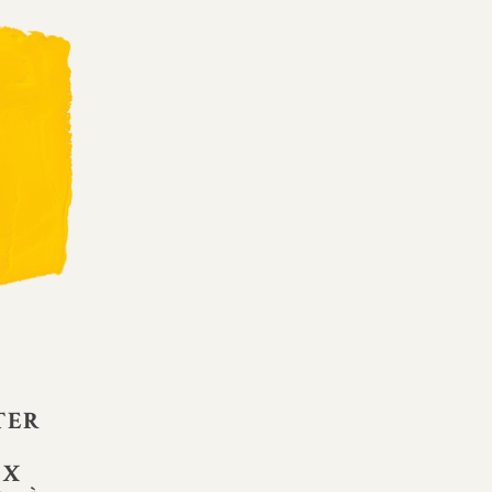
TER
UX