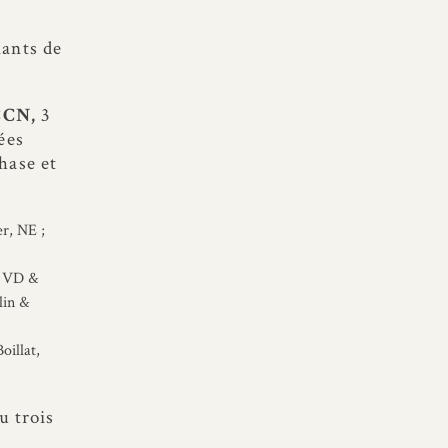
iants de
 CCN,
3
ées
hase et
r, NE ;
, VD &
lin &
oillat,
u trois