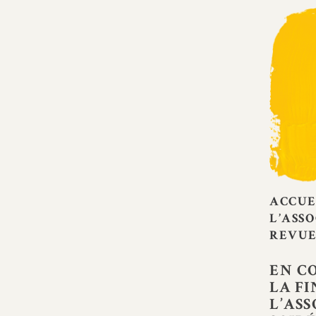
Skip
to
content
ACCUE
L’ASS
REVUE
EN C
LA FI
L’AS