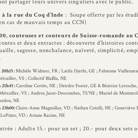
ant partager leurs univers singuliers avec le public.
 à la rue du Coq d’Inde
: Soupe offerte par les étud
en cas de mauvais temps au CCN)
h00, conteuses et conteurs de Suisse-romande au
 contes et deux entractes : découverte d’histoires cont
uaille, sagesse, nonchalance, naïveté, simplicité, emp
.
 20h15 :
Michèle Widmer, FR ; Latifa Djerbi, GE ; Fabienne Vuilleumie
trailler, VS ; Collectif BlaBla, NE
 21h45 :
Caroline Cortès, NE ; Deirdre Foster, GE & Béatrice Leresche
 Métrailler, VS ; Andrea Jacot-Descombes, TI/NE ; Muriel de Montmol
isedou, NE
à 23h00:
Claire-Anne Magnollay, VD ; Nathan Cotelli, NE ; Geneviève B
a LoPinto, VD ; Ariane Racine, NE
ntrée : Adulte 15.- pour un set ; 20.- pour deux sets o