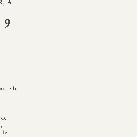
R
, À
 9
orte le
 de
,
r de