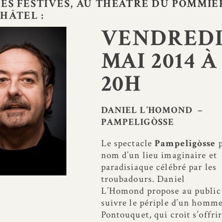
ES FESTIVES, AU
THÉÂTRE DU POMMIE
HÂTEL :
VENDREDI
MAI 2014 À
20H
DANIEL L’HOMOND –
PAMPELIGÒSSE
Le spectacle
Pampeligòsse
p
nom d’un lieu imaginaire et
paradisiaque célébré par les
troubadours. Daniel
L’Homond propose au public
suivre le périple d’un homme
Pontouquet, qui croit s’offri