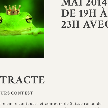
MAI 2014
DE 19H À
23H AVE
NTRACTE
URS CONTEST
re entre conteuses et conteurs de Suisse romande