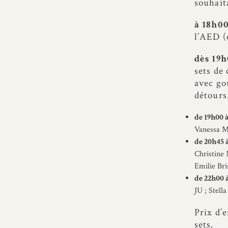
souhait
à
18h00
l’AED (
dès 19
sets de
avec go
détours
de 19h00 à
Vanessa Mé
de 20h45 à
Christine
Emilie Br
de 22h00 
JU ; Stell
Prix d’e
sets.