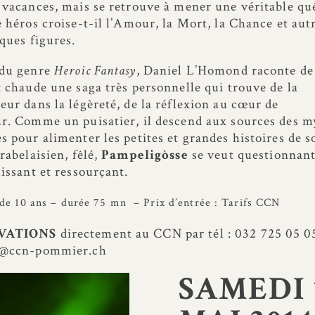
 vacances, mais se retrouve à mener une véritable qu
e héros croise-t-il l’Amour, la Mort, la Chance et aut
iques figures.
 du genre
Heroic Fantasy
, Daniel L’Homond raconte de
t chaude une saga très personnelle qui trouve de la
eur dans la légèreté, de la réflexion au cœur de
r. Comme un puisatier, il descend aux sources des m
s pour alimenter les petites et grandes histoires de so
rabelaisien, fêlé,
Pampeligòsse
se veut questionnant
hissant et ressourçant.
 de 10 ans – durée 75 mn – Prix d’entrée : Tarifs CCN
VATIONS
directement au CCN par tél : 032 725 05 0
t@ccn-pommier.ch
SAMEDI 