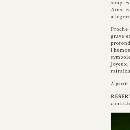
simples
Ainsi c
allégor
Proche
grave e
profond
l’humou
symbole
Joyeux, 
rafraîc
A partir
RESER
contac