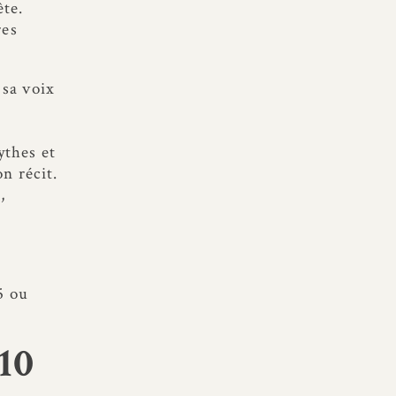
ête.
res
 sa voix
ythes et
n récit.
,
5 ou
10